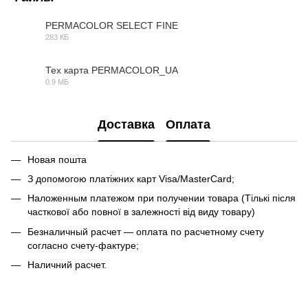
PERMACOLOR SELECT FINE
283 КБ
PDF
Тех карта PERMACOLOR_UA
0.9 МБ
PDF
Доставка
Оплата
Новая пошта
З допомогою платіжних карт Visa/MasterCard;
Наложенным платежом при получении товара (Тількі після
часткової або повної в залежності від виду товару)
Безналичный расчет — оплата по расчетному счету
согласно счету-фактуре;
Наличний расчет.