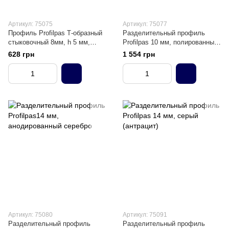
Артикул: 75075
Артикул: 75077
Профиль Profilpas Т-образный
Разделительный профиль
стыковочный 8мм, h 5 мм,
Profilpas 10 мм, полированный
анодированное серебро
латунь
628 грн
1 554 грн
Артикул: 75080
Артикул: 75091
Разделительный профиль
Разделительный профиль