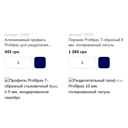
Артикул: 75006
Артикул: 75070
Алюминиевый профиль
Порожек Profilpas Т-образный 8
Profilpas для разделения,
мм, полированный латунь
защиты и декора
443 грн
1 284 грн
одноуровневых полов