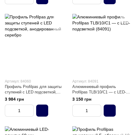
Артикул: 84060
Артикул: 84091
Профиль Profilpas для защиты
Алюминиевый профиль
ступеней с LED подсветкой,
Profilpas TLB/10/C1 — с LED-
анодированный серебро
подсветкой (84091)
3 984 грн
3 150 грн