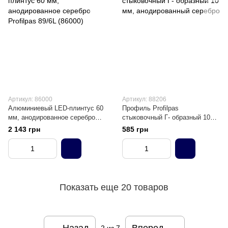
Артикул: 86000
Артикул: 88206
Алюминиевый LED-плинтус 60
Профиль Profilpas
мм, анодированное серебро
стыковочный Г- образный 10
Profilpas 89/6L (86000)
мм, анодированный серебро
2 143 грн
585 грн
Показать еще 20 товаров
Назад
Вперед