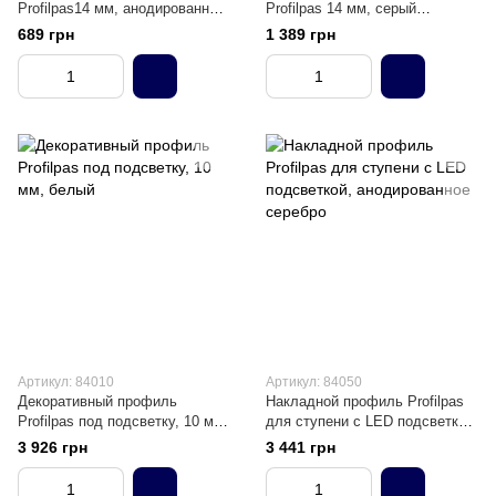
Profilpas14 мм, анодированный
Profilpas 14 мм, серый
серебро
(антрацит)
689 грн
1 389 грн
Артикул: 84010
Артикул: 84050
Декоративный профиль
Накладной профиль Profilpas
Profilpas под подсветку, 10 мм,
для ступени с LED подсветкой,
белый
анодированное серебро
3 926 грн
3 441 грн