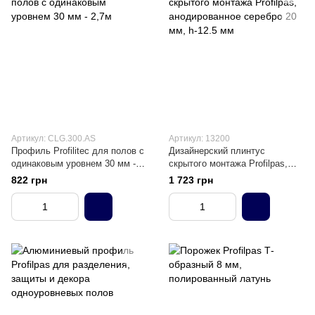
Артикул: CLG.300.AS
Артикул: 13200
Профиль Profilitec для полов с
Дизайнерский плинтус
одинаковым уровнем 30 мм -
скрытого монтажа Profilpas,
2,7м
анодированное серебро 20 мм,
822 грн
1 723 грн
h-12.5 мм