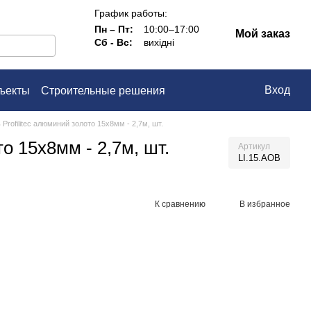
График работы:
Пн – Пт:
10:00–17:00
Мой заказ
Сб - Вс:
вихідні
Вход
ъекты
Строительные решения
ашение
Profilitec алюминий золото 15х8мм - 2,7м, шт.
о 15х8мм - 2,7м, шт.
Артикул
LI.15.AOB
К сравнению
В избранное