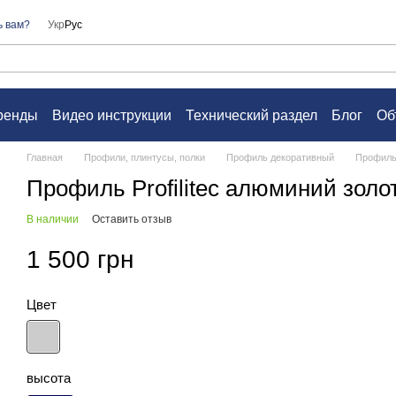
ь вам?
Укр
Рус
ренды
Видео инструкции
Технический раздел
Блог
Об
а
Контакты
Вопросы и ответы
Пользовательское согл
Главная
Профили, плинтусы, полки
Профиль декоративный
Профиль 
Профиль Profilitec алюминий золот
В наличии
Оставить отзыв
1 500 грн
Цвет
высота