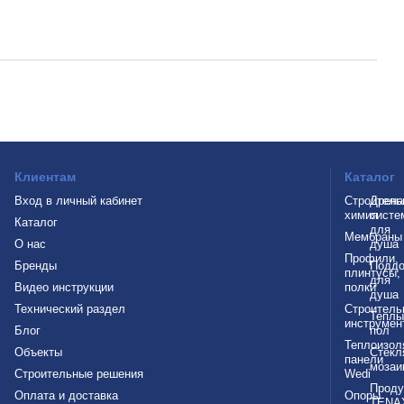
Клиентам
Каталог
Вход в личный кабинет
Строитель
Дрен
химия
систе
Каталог
для
Мембраны
О нас
душа
Профили,
Бренды
Подд
плинтусы,
для
Видео инструкции
полки
душа
Технический раздел
Строитель
Теплы
инструмен
Блог
пол
Теплоизол
Объекты
Стекл
панели
мозаи
Строительные решения
Wedi
Проду
Оплата и доставка
Опоры
TENA