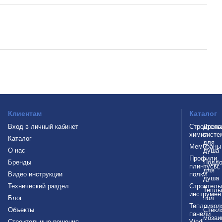
Клиентам
Каталог
Вход в личный кабинет
Строитель
Дрен
химия
систе
Каталог
для
Мембраны
О нас
душа
Профили,
Бренды
Подд
плинтусы,
для
Видео инструкции
полки
душа
Технический раздел
Строитель
Теплы
инструмен
Блог
пол
Теплоизол
Объекты
Стекл
панели
мозаи
Строительные решения
Wedi