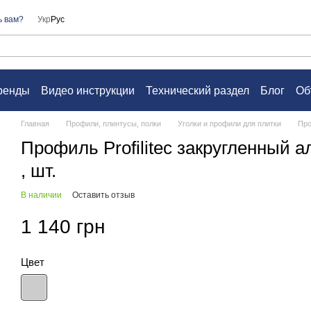
ь вам?
Укр
Рус
ренды
Видео инструкции
Технический раздел
Блог
Об
а
Контакты
Вопросы и ответы
Пользовательское согл
Главная
Профили, плинтусы, полки
Уголки и профили для плитки
Про
Профиль Profilitec закругленный 
, шт.
В наличии
Оставить отзыв
1 140 грн
Цвет