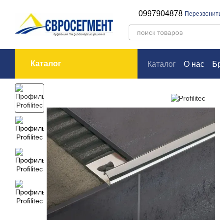
Перейти к основному контенту
0997904878
Перезвонит
Каталог
Каталог
О нас
Б
Оплата и доставк