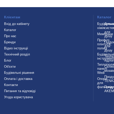
Клієнтам
Каталог
Вхід до кабінету
Будівельн
Дрена
хімія
систе
Каталог
для
Мембрани
Про нас
душу
Профілі,
Бренди
Піддо
плінтуси,
для
Відео інструкціі
полиці
душу
Технічний розділ
Будівельн
Тепла
інструмен
Блог
підло
Теплоізоля
Об'єкти
Склян
панелі
мозаі
Будівельні рішення
Wedi
Проду
Оплата і доставка
Опори
TENA
для
Контакти
фальшпід
Проду
Питання та відповіді
AKEM
Угода користувача