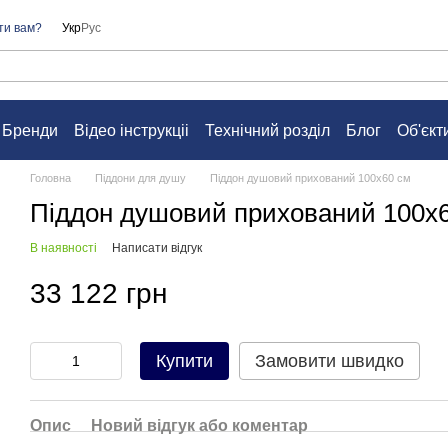
ти вам?
Укр
Рус
Бренди
Відео інструкціі
Технічний розділ
Блог
Об'єкт
а
Контакти
Питання та відповіді
Угода користувача
Головна
Піддони для душу
Піддон душовий прихований 100х60 см
Піддон душовий прихований 100х
В наявності
Написати відгук
33 122 грн
Купити
Замовити швидко
Опис
Новий відгук або коментар