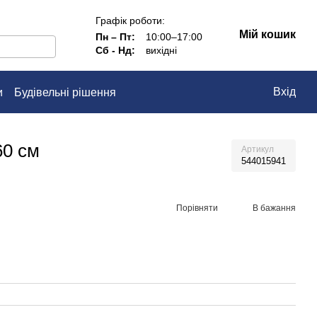
Графік роботи:
Мій кошик
Пн – Пт:
10:00–17:00
Сб - Нд:
вихідні
Вхід
и
Будівельні рішення
60 см
Артикул
544015941
Порівняти
В бажання