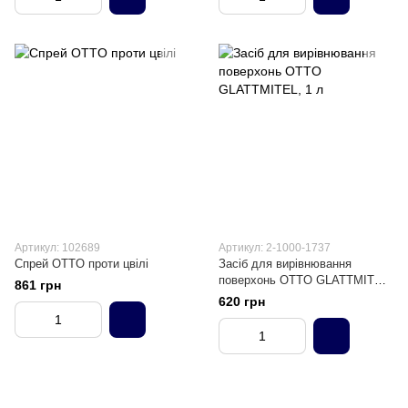
Артикул: 102689
Артикул: 2-1000-1737
Спрей OTTO проти цвілі
Засіб для вирівнювання
поверхонь OTTO GLATTMITEL,
861 грн
1 л
620 грн