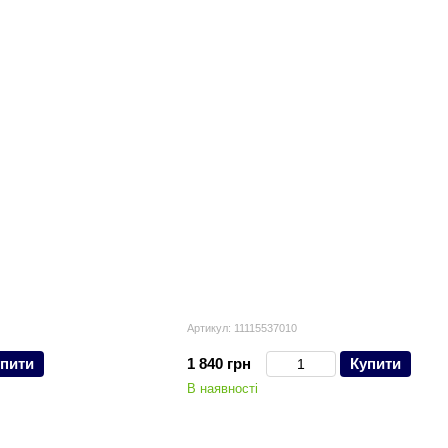
Артикул: 11115537010
пити
1 840 грн
Купити
В наявності