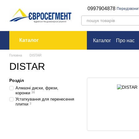
Перейти до основного контенту
0997904878
Передзвони
Каталог
Каталог
Про нас
Оплата і доставк
Головна
DISTAR
DISTAR
Розділ
Алмазні диски, фрези,
коронки
36
Устаткування для перенесення
плитки
3