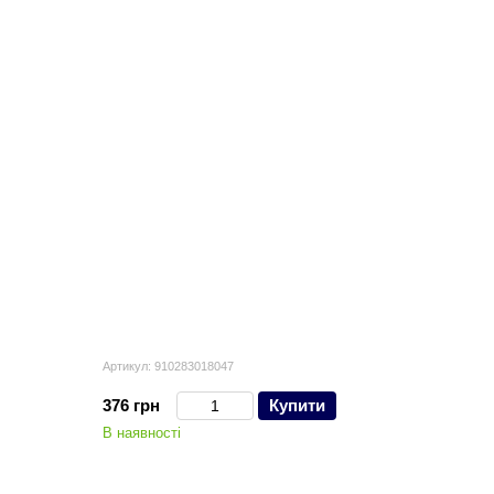
Артикул: 910283018047
376 грн
Купити
В наявності