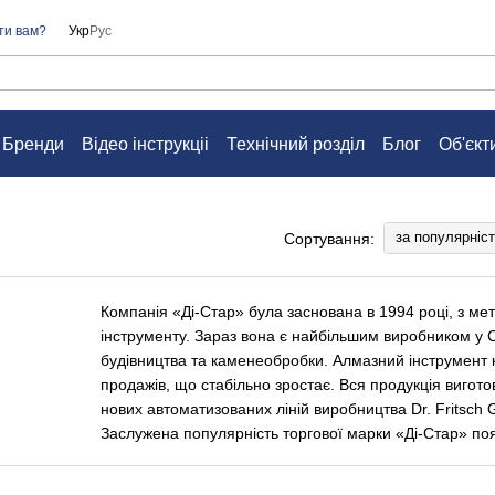
ти вам?
Укр
Рус
Бренди
Відео інструкціі
Технічний розділ
Блог
Об'єкт
а
Контакти
Питання та відповіді
Угода користувача
за популярніс
Сортування:
Компанія «Ді-Стар» була заснована в 1994 році, з ме
інструменту. Зараз вона є найбільшим виробником у С
будівництва та каменеобробки. Алмазний інструмент 
продажів, що стабільно зростає. Вся продукція вигот
нових автоматизованих ліній виробництва Dr. Fritsch
Заслужена популярність торгової марки «Ді-Стар» п
характеристиками інструменту та різноманітним асор
Алмазні відрізні кола для УШМ з кераміки