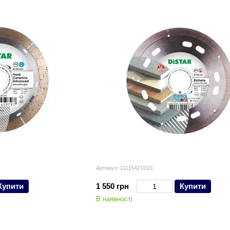
Алмазні відрізні кола для плиткорізів
Алмазні відрізні кола для різання природного ка
Алмазні відрізні круги для різання бетону на УШМ
Алмазні відрізні кола для різання асфальту на шв
Фрези алмазні сегментні для УШМ та промислови
Свердла алмазні для ручних електродрилів і свер
Пристрої підвищення ефективності використання 
Артикул: 11115421010
Купити
1 550 грн
Купити
В наявності