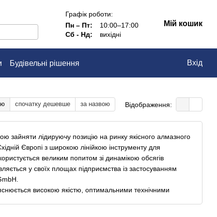
Графік роботи:
Мій кошик
Пн – Пт:
10:00–17:00
Сб - Нд:
вихідні
Вхід
и
Будівельні рішення
тю
спочатку дешевше
за назвою
Відображення:
тою зайняти лідируючу позицію на ринку якісного алмазного
хідній Європі з широкою лінійкою інструменту для
користується великим попитом зі динамікою обсягів
овляється у своїх площах підприємства із застосуванням
 GmbH.
ояснюється високою якістю, оптимальними технічними
тиментом, що включає широку лінійку інструменту: