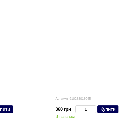
Артикул: 910283018045
пити
360 грн
Купити
В наявності