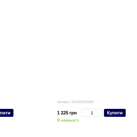
Артикул: 910583552059
пити
1 225 грн
Купити
В наявності