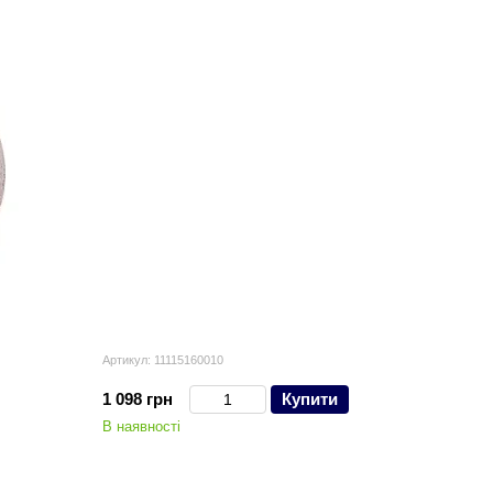
меню на УШМ та стаціонарному обладнанні
, бензорезах та швонарізчиках
онарізниках
х шліф. машинах
длильних установок.
алмазного інструмента.
Артикул: 11115160010
1 098 грн
Купити
В наявності