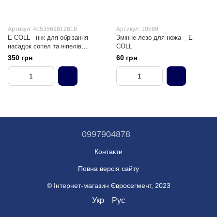
Артикул: 4053569812818
Артикул: 10599
E-COLL - ніж для обрізання
Змінне лезо для ножа _ E-
насадок сопел та ніпелів
COLL
картриджів
350 грн
60 грн
0997904878
Контакти
Повна версія сайту
© Інтернет-магазин Євросегмент, 2023
Укр
Рус