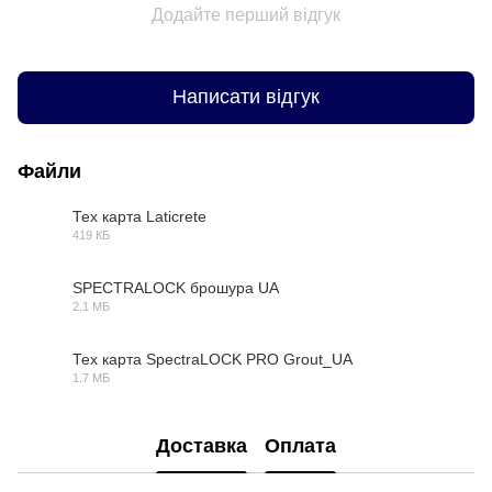
Додайте перший відгук
Написати відгук
Файли
Тех карта Laticrete
419 КБ
PDF
SPECTRALOCK брошура UA
2.1 МБ
PDF
Тех карта SpectraLOCK PRO Grout_UA
1.7 МБ
PDF
Доставка
Оплата