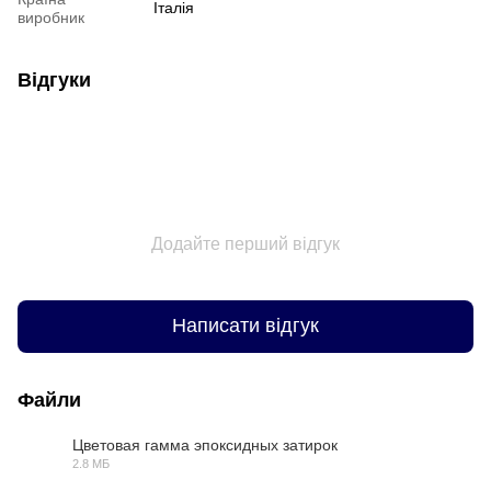
Італія
виробник
Відгуки
Додайте перший відгук
Написати відгук
Файли
Цветовая гамма эпоксидных затирок
2.8 МБ
PDF