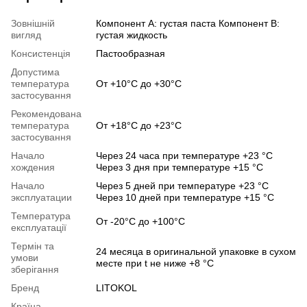
Зовнішній
Компонент А: густая паста Компонент В:
вигляд
густая жидкость
Консистенція
Пастообразная
Допустима
температура
От +10°C до +30°C
застосування
Рекомендована
температура
От +18°C до +23°C
застосування
Начало
Через 24 часа при температуре +23 °C
хождения
Через 3 дня при температуре +15 °C
Начало
Через 5 дней при температуре +23 °C
эксплуатации
Через 10 дней при температуре +15 °C
Температура
От -20°C до +100°C
експлуатації
Термін та
24 месяца в оригинальной упаковке в сухом
умови
месте при t не ниже +8 °C
зберігання
Бренд
LITOKOL
Країна