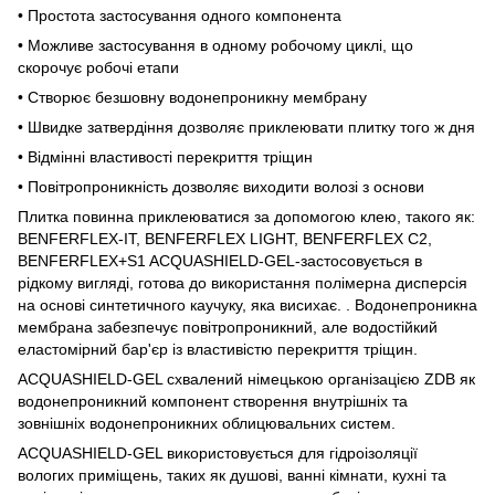
• Простота застосування одного компонента
• Можливе застосування в одному робочому циклі, що
скорочує робочі етапи
• Створює безшовну водонепроникну мембрану
• Швидке затвердіння дозволяє приклеювати плитку того ж дня
• Відмінні властивості перекриття тріщин
• Повітропроникність дозволяє виходити волозі з основи
Плитка повинна приклеюватися за допомогою клею, такого як:
BENFERFLEX-IT, BENFERFLEX LIGHT, BENFERFLEX C2,
BENFERFLEX+S1 ACQUASHIELD-GEL-застосовується в
рідкому вигляді, готова до використання полімерна дисперсія
на основі синтетичного каучуку, яка висихає. . Водонепроникна
мембрана забезпечує повітропроникний, але водостійкий
еластомірний бар'єр із властивістю перекриття тріщин.
ACQUASHIELD-GEL схвалений німецькою організацією ZDB як
водонепроникний компонент створення внутрішніх та
зовнішніх водонепроникних облицювальних систем.
ACQUASHIELD-GEL використовується для гідроізоляції
вологих приміщень, таких як душові, ванні кімнати, кухні та