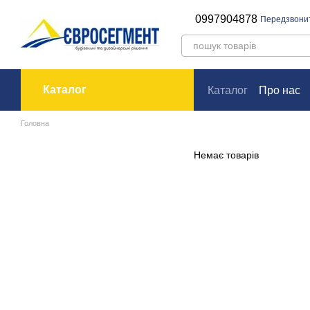
Перейти до основного контенту
0997904878
Передзвони
Каталог
Каталог
Про нас
Оплата і доставк
Головна
Немає товарів