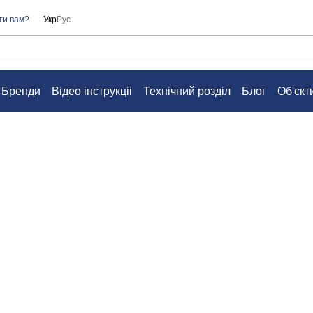
ти вам?
Укр
Рус
Бренди
Відео інструкціі
Технічний розділ
Блог
Об'єкт
а
Контакти
Питання та відповіді
Угода користувача