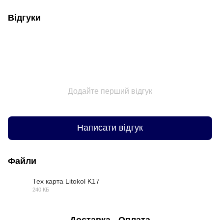
Відгуки
Додайте перший відгук
Написати відгук
Файли
Тех карта Litokol K17
240 КБ
PDF