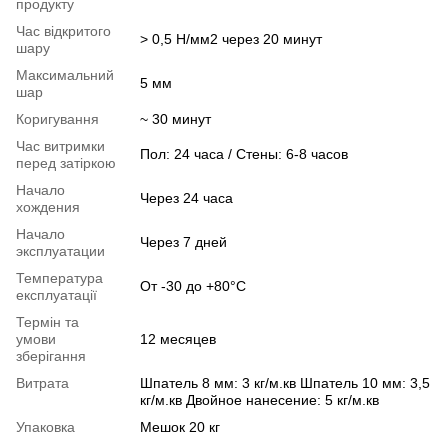
продукту
Час відкритого
> 0,5 Н/мм2 через 20 минут
шару
Максимальний
5 мм
шар
Коригування
~ 30 минут
Час витримки
Пол: 24 часа / Стены: 6-8 часов
перед затіркою
Начало
Через 24 часа
хождения
Начало
Через 7 дней
эксплуатации
Температура
От -30 до +80°C
експлуатації
Термін та
умови
12 месяцев
зберігання
Витрата
Шпатель 8 мм: 3 кг/м.кв Шпатель 10 мм: 3,5
кг/м.кв Двойное нанесение: 5 кг/м.кв
Упаковка
Мешок 20 кг