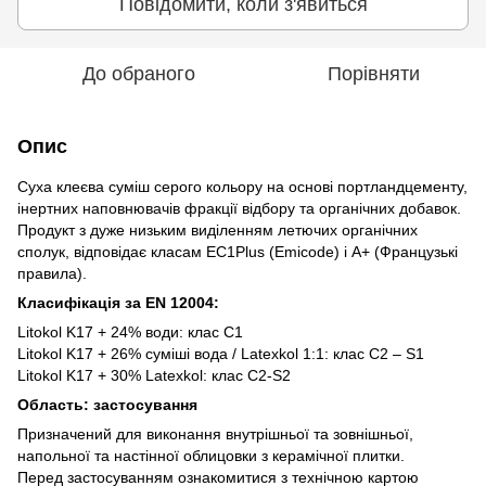
Повідомити, коли з'явиться
До обраного
Порівняти
Опис
Суха клеєва суміш серого кольору на основі портландцементу,
інертних наповнювачів фракції відбору та органічних добавок.
Продукт з дуже низьким виділенням летючих органічних
сполук, відповідає класам EC1Plus (Emicode) і А+ (Французькі
правила).
Класифікація за EN 12004:
Litokol K17 + 24% води: клас C1
Litokol K17 + 26% суміші вода / Latexkol 1:1: клас C2 – S1
Litokol K17 + 30% Latexkol: клас C2-S2
Область: застосування
Призначений для виконання внутрішньої та зовнішньої,
напольної та настінної облицовки з керамічної плитки.
Перед застосуванням ознакомитися з технічною картою