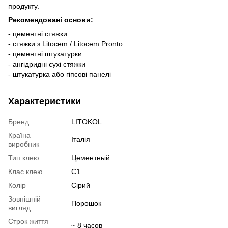
продукту.
Рекомендовані основи:
- цементні стяжки
- стяжки з Litocem / Litocem Pronto
- цементні штукатурки
- ангідридні сухі стяжки
- штукатурка або гіпсові панелі
Характеристики
Бренд
LITOKOL
Країна
Італія
виробник
Тип клею
Цементный
Клас клею
С1
Колір
Сірий
Зовнішній
Порошок
вигляд
Строк життя
~ 8 часов