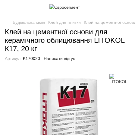
Будівельна хімія
Клей для плитки
Клей на цементної основ
Клей на цементної основи для
керамічного облицювання LITOKOL
К17, 20 кг
Артикул:
K170020
Написати відгук