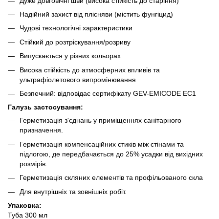
Дуже довговічні шви (висока стійкість до старіння)
Надійний захист від плісняви ​​(містить фунгіцид)
Чудові технологічні характеристики
Стійкий до розтріскування/розриву
Випускається у різних кольорах
Висока стійкість до атмосферних впливів та
ультрафіолетового випромінювання
Безпечний: відповідає сертифікату GEV-EMICODE EC1
Галузь застосування:
Герметизація з'єднань у приміщеннях санітарного
призначення.
Герметизація компенсаційних стиків між стінами та
підлогою, де передбачається до 25% усадки від вихідних
розмірів.
Герметизація скляних елементів та профільованого скла
Для внутрішніх та зовнішніх робіт.
Упаковка:
Туба 300 мл