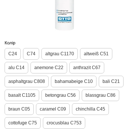
Колір
С24
С74
altgrau С1170
altweiß С51
alu С14
anemone С22
anthrazit С67
asphaltgrau С808
bahamabeige С10
bali С21
basalt С1105
betongrau С56
blassgrau С86
braun С05
caramel С09
chinchilla С45
cottofuge С75
crocusblau С753