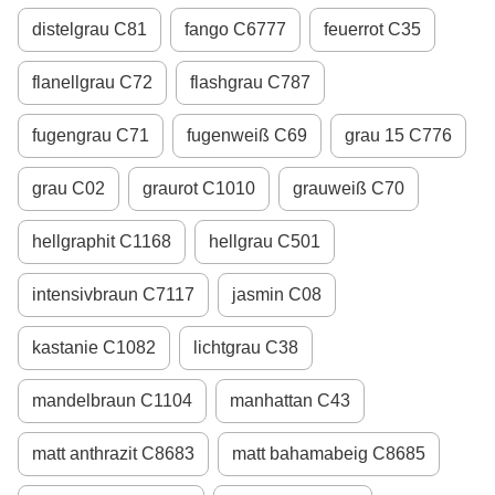
distelgrau С81
fango С6777
feuerrot С35
flanellgrau С72
flashgrau С787
fugengrau С71
fugenweiß С69
grau 15 С776
grau С02
graurot С1010
grauweiß С70
hellgraphit С1168
hellgrau С501
intensivbraun С7117
jasmin С08
kastanie С1082
lichtgrau С38
mandelbraun С1104
manhattan С43
matt anthrazit C8683
matt bahamabeig C8685