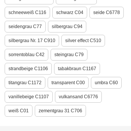
schneeweiß С116
schwarz С04
seide С6778
seidengrau С77
silbergrau С94
silbergrau Nr. 17 С910
silver effect С510
sorrentoblau С42
steingrau С79
strandbeige С1106
tabakbraun С1167
titangrau С1172
transparent С00
umbra С60
vanillebeige С1107
vulkansand С6776
weiß С01
zementgrau 31 С706