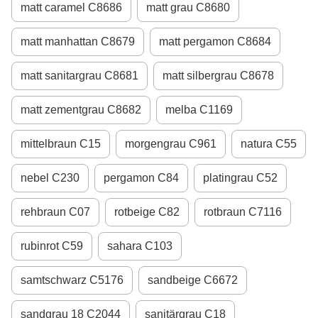
matt caramel C8686
matt grau C8680
matt manhattan C8679
matt pergamon C8684
matt sanitargrau C8681
matt silbergrau C8678
matt zementgrau C8682
melba С1169
mittelbraun С15
morgengrau С961
natura С55
nebel С230
pergamon С84
platingrau С52
rehbraun С07
rotbeige С82
rotbraun С7116
rubinrot С59
sahara С103
samtschwarz С5176
sandbeige С6672
sandgrau 18 С2044
sanitärgrau С18