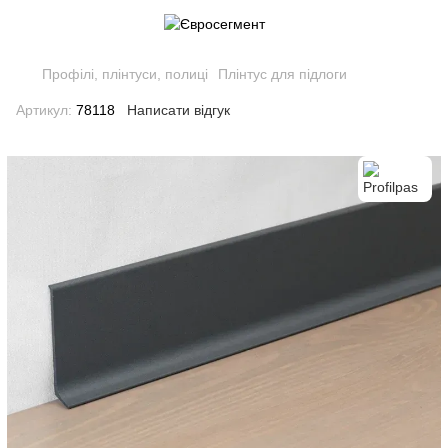
Профілі, плінтуси, полиці
Плінтус для підлоги
Артикул:
78118
Написати відгук