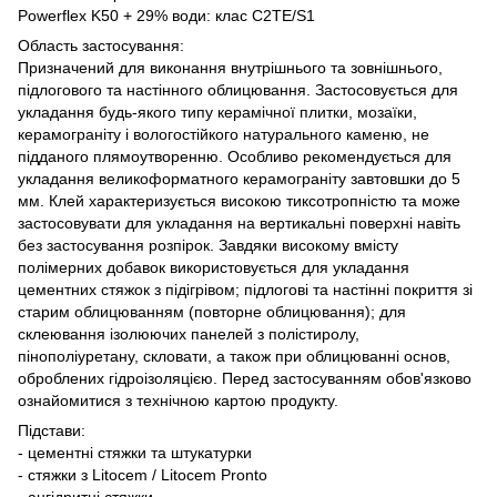
Powerflex K50 + 29% води: клас C2TE/S1
Область застосування:
Призначений для виконання внутрішнього та зовнішнього,
підлогового та настінного облицювання. Застосовується для
укладання будь-якого типу керамічної плитки, мозаїки,
керамограніту і вологостійкого натурального каменю, не
підданого плямоутворенню. Особливо рекомендується для
укладання великоформатного керамограніту завтовшки до 5
мм. Клей характеризується високою тиксотропністю та може
застосовувати для укладання на вертикальні поверхні навіть
без застосування розпірок. Завдяки високому вмісту
полімерних добавок використовується для укладання
цементних стяжок з підігрівом; підлогові та настінні покриття зі
старим облицюванням (повторне облицювання); для
склеювання ізолюючих панелей з полістиролу,
пінополіуретану, скловати, а також при облицюванні основ,
оброблених гідроізоляцією. Перед застосуванням обов'язково
ознайомитися з технічною картою продукту.
Підстави:
- цементні стяжки та штукатурки
- стяжки з Litocem / Litocem Pronto
- ангідритні стяжки