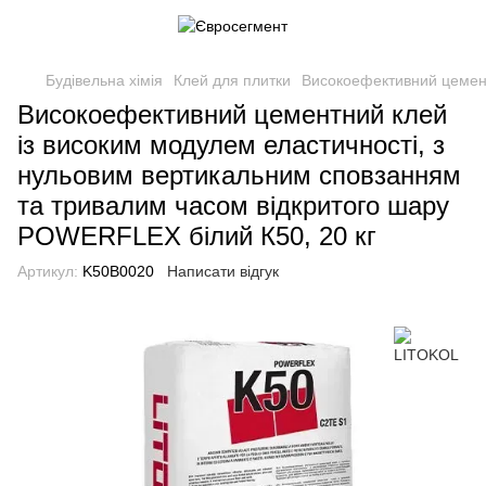
Будівельна хімія
Клей для плитки
Високоефективний цемент
Високоефективний цементний клей
із високим модулем еластичності, з
нульовим вертикальним сповзанням
та тривалим часом відкритого шару
POWERFLEX білий К50, 20 кг
Артикул:
K50B0020
Написати відгук