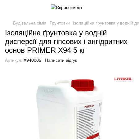
Будівельна хімія
Грунтовки
Ізоляційна ґрунтовка у водній д
Ізоляційна ґрунтовка у водній
дисперсії для гіпсових і ангідритних
основ PRIMER X94 5 кг
Артикул:
X940005
Написати відгук