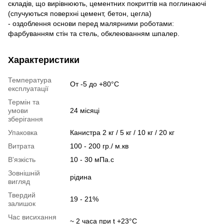
складів, що вирівнюють, цементних покриттів на поглинаючі
(спучуються поверхні цемент, бетон, цегла)
- оздоблення основи перед малярними роботами:
фарбуванням стін та стель, обклеюванням шпалер.
Характеристики
Температура
От -5 до +80°C
експлуатації
Термін та
умови
24 місяці
зберігання
Упаковка
Канистра 2 кг / 5 кг / 10 кг / 20 кг
Витрата
100 - 200 гр./ м.кв
В'язкість
10 - 30 мПа.с
Зовнішній
рідина
вигляд
Твердий
19 - 21%
залишок
Час висихання
~ 2 часа при t +23°C