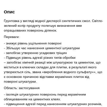
Опис
Ґрунтовка у вигляді водної дисперсії синтетичних смол. Світло-
зелений колір продукту полегшує визначення вже
опрацьованих поверхонь ділянок.
Переваги:
- знижує рівень ущільнення поверхні
- Збільшує час нанесення цементної штукатурки
- запобігає утворенню усадкових тріщин
- Підвищує рівень адгезії різних типів обробки
– запобігає хімічній реакції між штукатуркою та цементом, що
міститься в клеючих складах для плитки, в результаті якого
утворюється сіль, звана «вироблення водного сульфату»», що
є основною причиною відставки керамічних плиток від
поверхні штукатурки.
Область: застосування
- ізоляція штукатурних поверхонь перед керамічним
облицюванням на цементних клеях.
- підвищення адгезії перед нанесенням штукатурних розчинів,