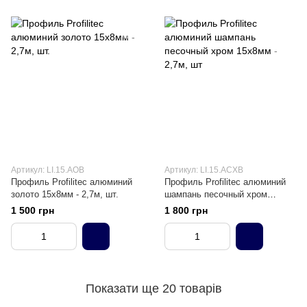
Артикул: LI.15.AOB
Артикул: LI.15.ACXB
Профиль Profilitec алюминий
Профиль Profilitec алюминий
золото 15х8мм - 2,7м, шт.
шампань песочный хром
15х8мм - 2,7м, шт
1 500 грн
1 800 грн
Показати ще 20 товарів