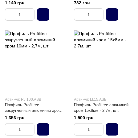
6мм - 2,7м , шт.
- 2,7м, шт
1 140 грн
732 грн
Артикул: RJ.100.ASB
Артикул: LI.15.ASB
Профиль Profilitec
Профиль Profilitec алюминий
закругленный алюминий хром
хром 15х8мм - 2,7м, шт.
10мм - 2,7м, шт
1 356 грн
1 500 грн