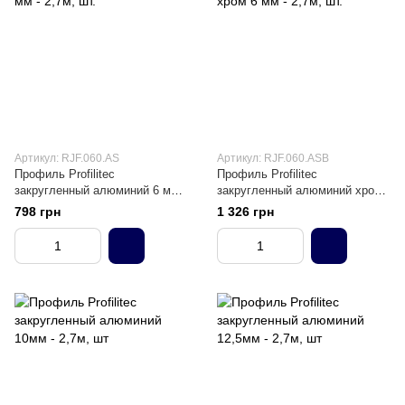
Артикул: RJF.060.AS
Артикул: RJF.060.ASB
Профиль Profilitec
Профиль Profilitec
закругленный алюминий 6 мм -
закругленный алюминий хром
2,7м, шт.
6 мм - 2,7м, шт.
798 грн
1 326 грн