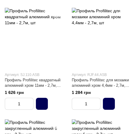
Артикул: SJ.110.ASB
Артикул: RJF.44.ASB
Профиль Profilitec квадратный
Профиль Profilitec для мозаики
алюминий хром 11мм - 2,7м,
алюминий хром 4,4мм - 2,7м,
шт
шт
1 626 грн
1 284 грн