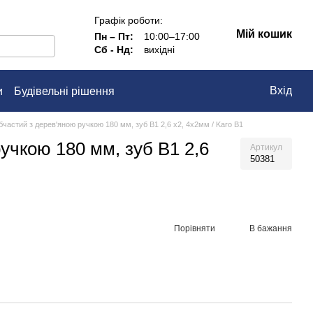
Графік роботи:
Мій кошик
Пн – Пт:
10:00–17:00
Сб - Нд:
вихідні
Вхід
и
Будівельні рішення
частий з дерев'яною ручкою 180 мм, зуб В1 2,6 х2, 4х2мм / Karo В1
учкою 180 мм, зуб В1 2,6
Артикул
50381
Порівняти
В бажання