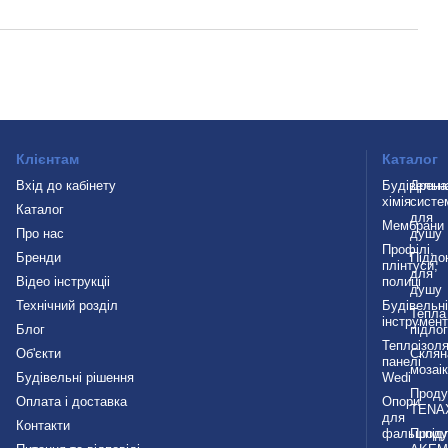
Клієнтам
Каталог
Вхід до кабінету
Будівельн
Дрена
хімія
систе
Каталог
для
Мембрани
Про нас
душу
Профілі,
Бренди
Піддо
плінтуси,
для
Відео інструкціі
полиці
душу
Технічний розділ
Будівельн
Тепла
інструмен
Блог
підло
Теплоізоля
Об'єкти
Склян
панелі
мозаі
Будівельні рішення
Wedi
Проду
Оплата і доставка
Опори
TENA
для
Контакти
фальшпід
Проду