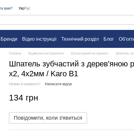
ти вам?
Укр
Рус
Бренди
Відео інструкціі
Технічний розділ
Блог
Об'єкт
а
Контакти
Питання та відповіді
Угода користувача
Головна
Будівельні інструменти
Штукатурний інструмент
Шпатель зуб
Шпатель зубчастий з дерев'яною р
х2, 4х2мм / Karo В1
Немає в наявності
Написати відгук
134 грн
Повідомити, коли з'явиться