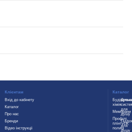
Клієнтам
Каталог
Вхід до кабінету
Будівельн
Дрена
хімія
систе
Каталог
для
Мембрани
Про нас
душу
Профілі,
Бренди
Піддо
плінтуси,
для
Відео інструкціі
полиці
душу