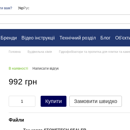
ти вам?
Укр
Рус
Бренди
Відео інструкціі
Технічний розділ
Блог
Об'єкт
а
Контакти
Питання та відповіді
Угода користувача
Головна
Будівельна хімія
Гідрофобізатори та пропитка для плитки та кам
В наявності
Написати відгук
992 грн
Купити
Замовити швидко
Файли