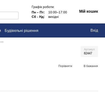
Графік роботи:
Мій кошик
Пн – Пт:
10:00–17:00
Сб - Нд:
вихідні
Вхід
и
Будівельні рішення
еню
Артикул
82447
Порівняти
В бажання