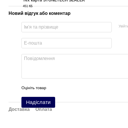
Тех карта STONETECH SEALER
451 КБ
PDF
Новий відгук або коментар
Увійт
Оцініть товар
Надіслати
Доставка
Оплата