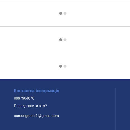
Контактна інформація
0997904878
Передзвонити вам?
eurosegment1@gmail.com