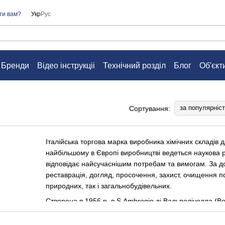
ти вам?
Укр
Рус
Бренди
Відео інструкціі
Технічний розділ
Блог
Об'єкт
а
Контакти
Питання та відповіді
Угода користувача
за популярніс
Сортування:
Італійська торгова марка виробника хімічних складів 
найбільшому в Європі виробництві ведеться наукова р
відповідає найсучаснішим потребам та вимогам. За д
реставрація, догляд, просочення, захист, очищення п
природних, так і загальнобудівельних.
Створена в 1956 р. в S.Ambrogio ді Вальполічелла (Вер
приступила до виробництва мастики на локальних та
У 1960 році, на додаток до вихідним продуктом, він п