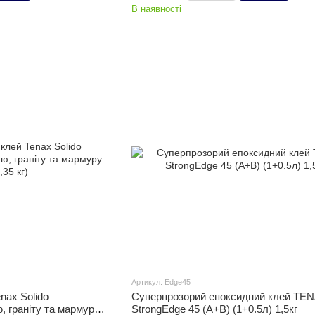
В наявності
Артикул: Edge45
nax Solido
Суперпрозорий епоксидний клей TE
, граніту та мармуру
StrongEdge 45 (A+B) (1+0.5л) 1,5кг