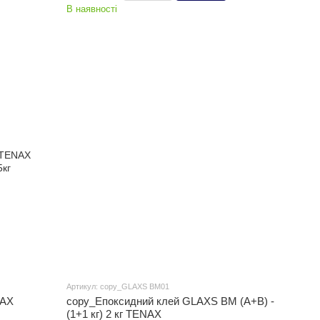
В наявності
Артикул: copy_GLAXS BM01
NAX
copy_Епоксидний клей GLAXS BM (A+B) -
(1+1 кг) 2 кг TENAX