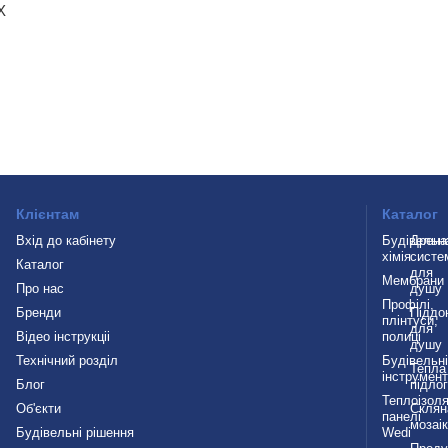
X
Клієнтам
Каталог
Вхід до кабінету
Будівельн
Дрена
хімія
систе
Каталог
для
Мембрани
Про нас
душу
Профілі,
Бренди
Піддо
плінтуси,
для
Відео інструкціі
полиці
душу
Технічний розділ
Будівельн
Тепла
інструмен
Блог
підло
Теплоізоля
Об'єкти
Склян
панелі
мозаі
Будівельні рішення
Wedi