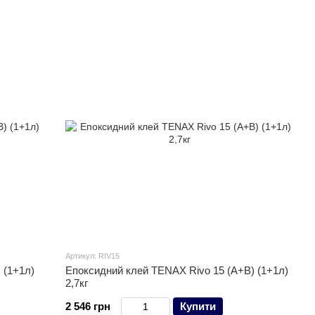
виробничого процесу, а також ретельний контроль є
овленим стандартам якості.
Артикул: RIV15
 (1+1л)
Епоксидний клей TENAX Rivo 15 (A+B) (1+1л)
2,7кг
2 546 грн
Купити