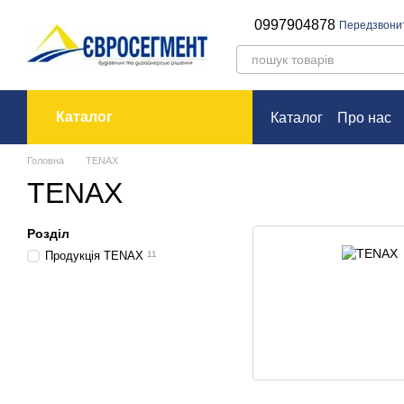
Перейти до основного контенту
0997904878
Передзвони
Каталог
Каталог
Про нас
Оплата і доставк
Головна
TENAX
TENAX
Розділ
Продукція TENAX
11