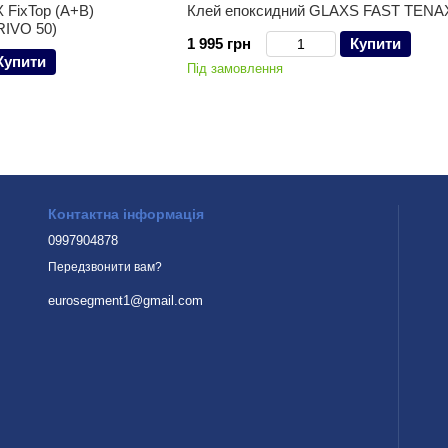
 FixTop (A+B)
Клей епоксидний GLAXS FAST TENA
 RIVO 50)
1 995 грн
Купити
Купити
Під замовлення
Контактна інформація
0997904878
Передзвонити вам?
eurosegment1@gmail.com