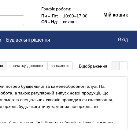
Графік роботи:
Мій кошик
Пн – Пт:
10:00–17:00
Сб - Нд:
вихідні
Вхід
и
Будівельні рішення
тю
спочатку дешевше
за назвою
Відображення:
для потреб будівельної та каменеобробної галузі. На
обота, а також регулярний випуск нової продукції, що
опомогою спеціальних складів проводиться склеювання,
оверхонь будь-якого типу кам'яних поверхонь, як
она) під назвою "F.lli Bombana Angelo e Гвідо", компанія
 міжнародних ринках.
очав створювати синтетичні абразиви та абразивні