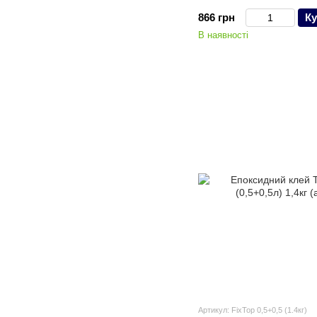
0,75L (1,35 кг)
866 грн
Ку
В наявності
Артикул: FixTop 0,5+0,5 (1.4кг)