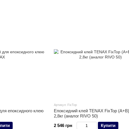
2. Контроль якості та виробництва.
Постійне зростання, впровадження нових технологій 
основою розвитку виробництва та відповідності встан
Артикул: FixTop
для епоксидного клею
Епоксидний клей TENAX FixTop (A+B)
2,8кг (аналог RIVO 50)
пити
2 546 грн
Купити