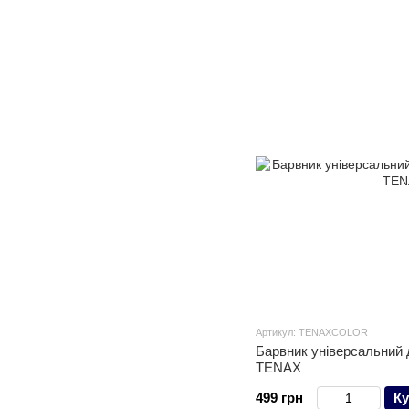
Артикул: TENAХCOLOR
Барвник універсальний 
TENAX
499 грн
Ку