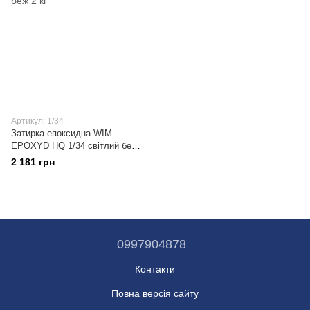
Артикул: 1/34
Затирка епоксидна WIM
EPOXYD HQ 1/34 світлий беж
2 кг
2 181 грн
0997904878
Контакти
Повна версія сайту