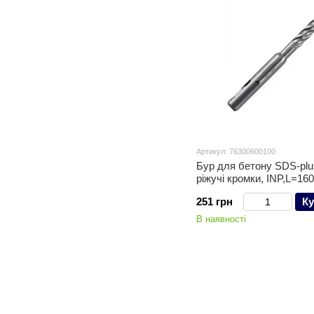
Артикул: 76300600100
Бур для бетону SDS-pl
ріжучі кромки, INP,L=160
251 грн
Ку
В наявності