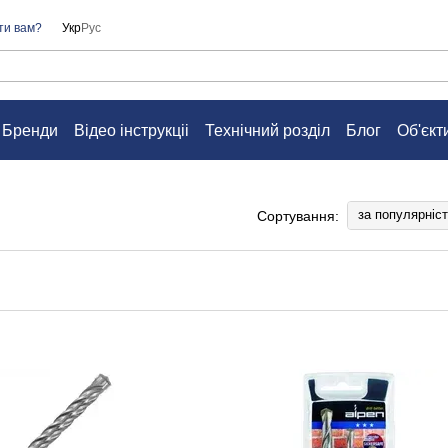
ти вам?
Укр
Рус
Бренди
Відео інструкціі
Технічний розділ
Блог
Об'єкт
а
Контакти
Питання та відповіді
Угода користувача
за популярніс
Сортування: