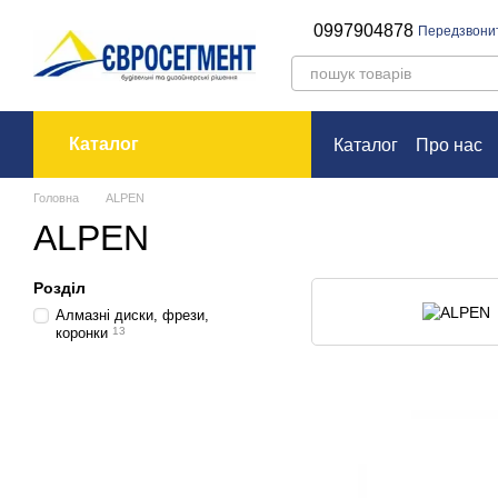
Перейти до основного контенту
0997904878
Передзвони
Каталог
Каталог
Про нас
Оплата і доставк
Головна
ALPEN
ALPEN
Розділ
Алмазні диски, фрези,
коронки
13