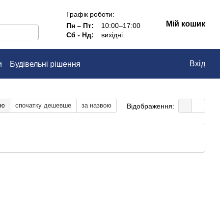
Графік роботи:
Мій кошик
Пн – Пт:
10:00–17:00
Сб - Нд:
вихідні
Вхід
и
Будівельні рішення
тю
спочатку дешевше
за назвою
Відображення: