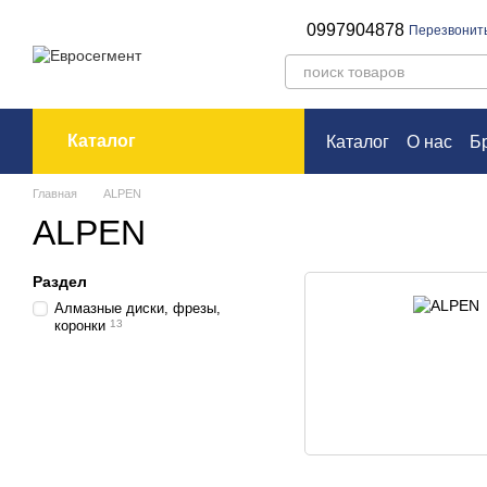
Перейти к основному контенту
0997904878
Перезвонит
Каталог
Каталог
О нас
Б
Оплата и доставк
Главная
ALPEN
ALPEN
Раздел
Алмазные диски, фрезы,
коронки
13