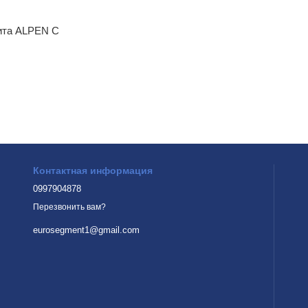
ита ALPEN C
Контактная информация
0997904878
Перезвонить вам?
eurosegment1@gmail.com