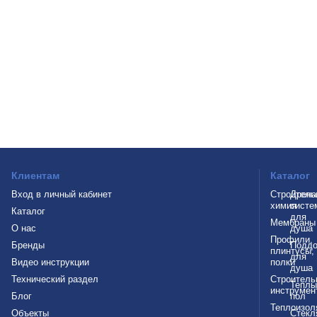
Клиентам
Каталог
Вход в личный кабинет
Строитель
Дрен
химия
систе
Каталог
для
Мембраны
О нас
душа
Профили,
Бренды
Подд
плинтусы,
для
Видео инструкции
полки
душа
Технический раздел
Строитель
Теплы
инструмен
Блог
пол
Теплоизол
Объекты
Стекл