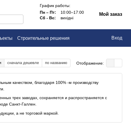
График работы:
Пн – Пт:
10:00–17:00
Мой заказ
Сб - Вс:
вихідні
Вход
ъекты
Строительные решения
ашение
и
сначала дешевле
по названию
Отображение:
ьным качеством, благодаря 100% -м производству
ти.
енных трех заводах, сохраняется и распространяется с
роде Санкт-Галлен.
дукции, а не торговой маркой.