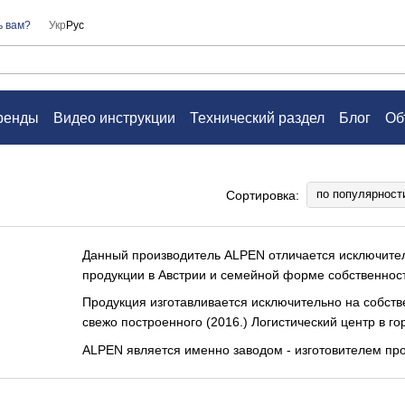
ь вам?
Укр
Рус
ренды
Видео инструкции
Технический раздел
Блог
Об
а
Контакты
Вопросы и ответы
Пользовательское согл
по популярност
Сортировка:
Данный производитель ALPEN отличается исключител
продукции в Австрии и семейной форме собственнос
Продукция изготавливается исключительно на собств
свежо построенного (2016.) Логистический центр в го
АLPEN является именно заводом - изготовителем про