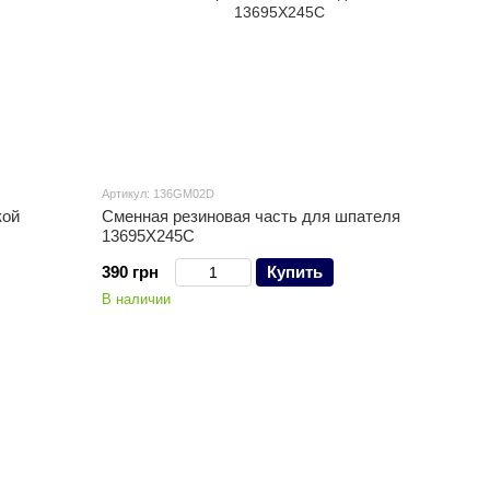
Артикул: 136GM02D
кой
Сменная резиновая часть для шпателя
13695X245C
390 грн
Купить
В наличии