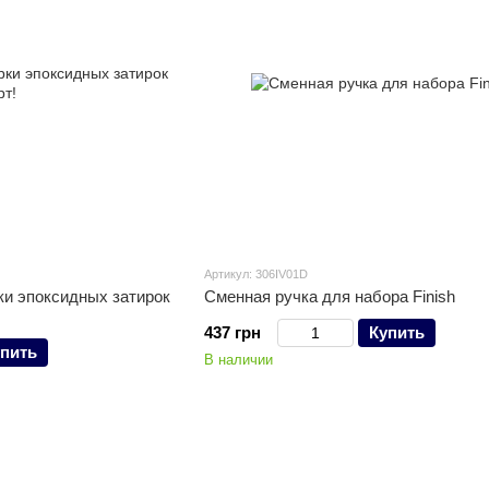
Артикул: 306IV01D
ки эпоксидных затирок
Сменная ручка для набора Finish
437 грн
Купить
пить
В наличии