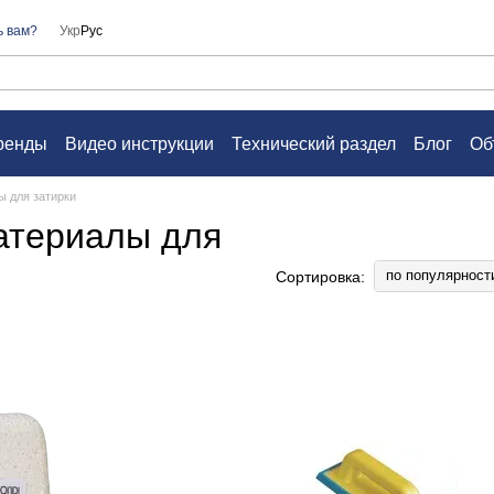
ь вам?
Укр
Рус
ренды
Видео инструкции
Технический раздел
Блог
Об
а
Контакты
Вопросы и ответы
Пользовательское согл
 для затирки
атериалы для
по популярност
Сортировка: