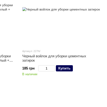
Артикул: 227N/
уборки
Черный войлок для уборки цементных
елый +
затирок
185 грн
Купить
В наличии