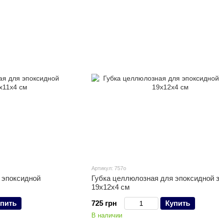
Артикул: 757o
 эпоксидной
Губка целлюлозная для эпоксидной 
19х12х4 см
пить
725 грн
Купить
В наличии