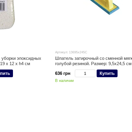
Артикул: 13695x245C
 уборки эпоксидных
Шпатель затирочный со сменной мяг
9 х 12 х h4 см
голубой резиной. Размер: 9,5x24,5 см
пить
636 грн
Купить
В наличии