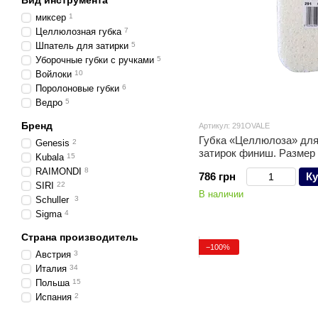
Вид инструмента
миксер
1
Целлюлозная губка
7
Шпатель для затирки
5
Уборочные губки с ручками
5
Войлоки
10
Поролоновые губки
6
Ведро
5
Бренд
Артикул: 291OVALE
Губка «Целлюлоза» для
Genesis
2
затирок финиш. Размер 1
Kubala
15
RAIMONDI
8
786 грн
Ку
SIRI
22
В наличии
Schuller
3
Sigma
4
Страна производитель
−100%
Австрия
3
Италия
34
Польша
15
Испания
2