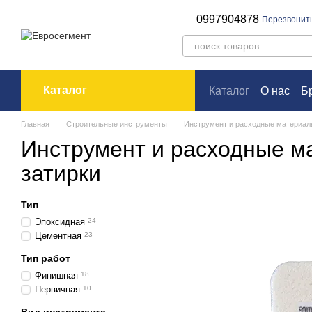
Перейти к основному контенту
0997904878
Перезвонит
Каталог
Каталог
О нас
Б
Оплата и доставк
Главная
Строительные инструменты
Инструмент и расходные материалы
Инструмент и расходные м
затирки
Тип
Эпоксидная
24
Цементная
23
Тип работ
Финишная
18
Первичная
10