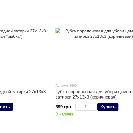
Артикул: 3660
идной затирки 27х13х3
Губка поролоновая для убори цемен
затирки 27х13х3 (коричневая)
пить
399 грн
Купить
В наличии