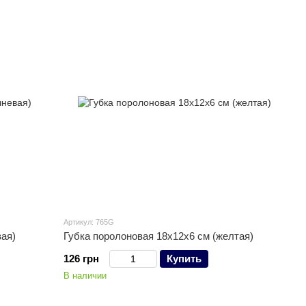
Артикул: 765G
вая)
Губка поролоновая 18х12х6 см (желтая)
126 грн
Купить
В наличии