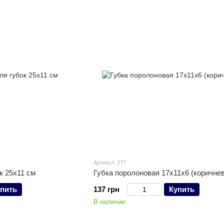
Артикул: 277
к 25х11 см
Губка поролоновая 17х11х6 (коричне
пить
137 грн
Купить
В наличии