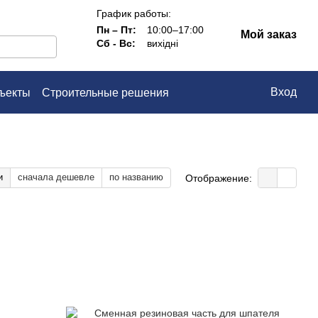
График работы:
Пн – Пт:
10:00–17:00
Мой заказ
Сб - Вс:
вихідні
Вход
ъекты
Строительные решения
ашение
и
сначала дешевле
по названию
Отображение: