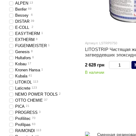
ALPEN
13
Benfer
69
Bessey
6
DISTAR
39
E-COLL
2
EASYTHERM
1
EXTHERM
8
Артикул: LSTRP0750
FUGENMEISTER
1
LITOSTRIP Чистящая жи
Genesis
8
Hultafors
6
Kobau
17
2 628 грн
Kronen Hansa
1
В наличии
Kubala
41
LITOKOL
113
Laticrete
123
NEMO POWER TOOLS
2
OTTO CHEMIE
37
PICA
21
PROGRESS
3
Profilitec
70
Profilpas
63
RAIMONDI
113