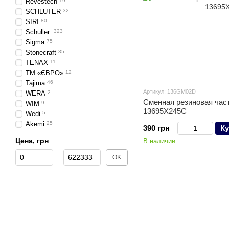
Revestech
19
SCHLUTER
32
SIRI
80
Schuller
323
Sigma
75
Stonecraft
35
TENAX
11
TM «ЄВРО»
12
Tajima
46
Артикул: 136GM02D
WERA
2
Сменная резиновая час
WIM
9
13695X245C
Wedi
5
Akemi
25
390 грн
Ку
Цена, грн
В наличии
От Цена, грн
До Цена, грн
OK