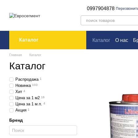
Перейти к основному контенту
0997904878
Перезвонит
Каталог
Каталог
О нас
Б
Оплата и доставк
Главная
Каталог
Каталог
Распродажа
1
Новинка
103
Хит
4
Цена за 1 м2
16
Цена за 1 м.п.
4
Акция
1
Бренд