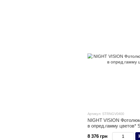
Артикул: STRNGV0400
NIGHT VISION Фотолюм
в опред.гамму цветов* St
8 376 грн