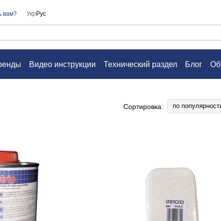
ь вам?
Укр
Рус
ренды
Видео инструкции
Технический раздел
Блог
Об
а
Контакты
Вопросы и ответы
Пользовательское согл
по популярност
Сортировка: