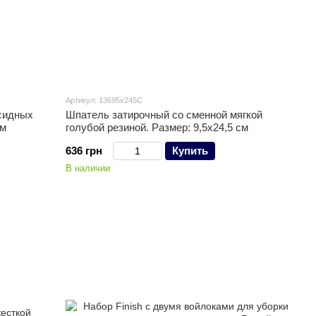
Артикул: 13695x245C
сидных
Шпатель затирочный со сменной мягкой
см
голубой резиной. Размер: 9,5x24,5 см
636 грн
Купить
В наличии