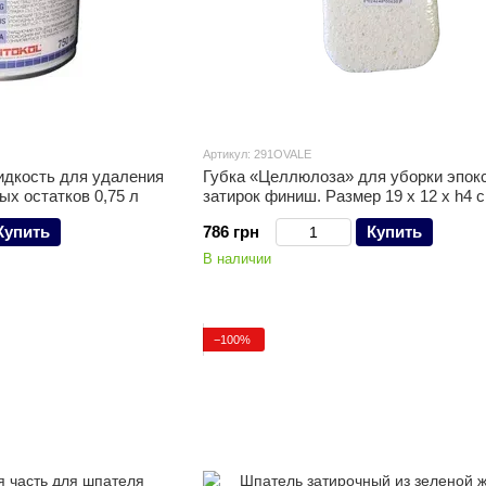
Артикул: 291OVALE
дкость для удаления
Губка «Целлюлоза» для уборки эпок
затвердевших эпоксидных остатков 0,75 л
затирок финиш. Размер 19 х 12 х h4 
Купить
786 грн
Купить
В наличии
−100%