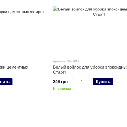
Артикул: 109GBNC
рки цементных
Белый войлок для уборки эпоксидны
Старт!
пить
246 грн
Купить
В наличии