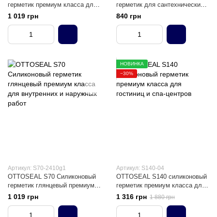
герметик премиум класса для
герметик для сантехнических
внутренних и наружных работ
зон премиум-класса
1 019 грн
840 грн
НОВИНКА
−30%
Артикул: S70-2410g1
Артикул: S140-04
OTTOSEAL S70 Силиконовый
OTTOSEAL S140 силиконовый
герметик глянцевый премиум
герметик премиум класса для
класса для внутренних и
гостиниц и спа-центров
1 019 грн
1 316 грн
1 880 грн
наружных работ