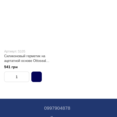
Артикул: S105
Силиконовый герметик на
ацетатной основе Ottoseal
S105 для сантехнических зон
541 грн
0997904878