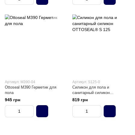
Артикул: M390-04
Артикул: S125-0
Ottoseal M390 Герметик для
Силикон для пола и
пола
санитарный силикон
OTTOSEAL® S 125
945 грн
819 грн