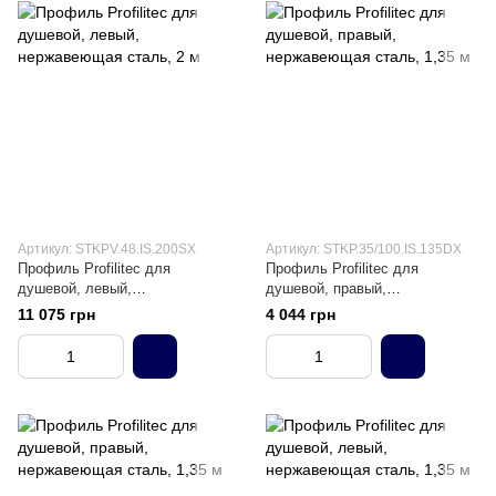
Артикул: STKPV.48.IS.200SX
Артикул: STKP.35/100.IS.135DX
Профиль Profilitec для
Профиль Profilitec для
душевой, левый,
душевой, правый,
нержавеющая сталь, 2 м
нержавеющая сталь, 1,35 м
11 075 грн
4 044 грн