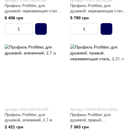
Артикул: STKV.100.IS.240
Артикул: STKV.100.IS.200
Профиль Profilitec для
Профиль Profilitec для
душевой, нержавеющая сталь,
душевой, нержавеющая сталь,
2,4 м
2 м
6 406 грн
5 790 грн
Артикул: STKV.100.АS.270
Артикул: STKPV.35.IS.135DX
Профиль Profilitec для
Профиль Profilitec для
душевой, алюминий, 2,7 м
душевой, правый,
нержавеющая сталь, 1,35 м
2 421 грн
7 363 грн