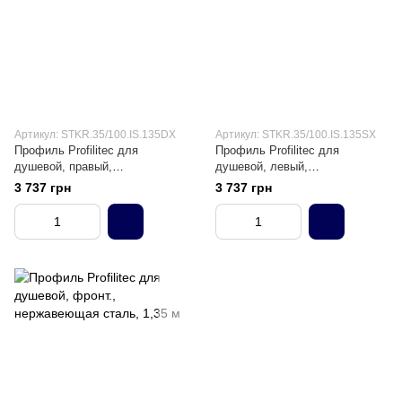
Артикул: STKR.35/100.IS.135DX
Артикул: STKR.35/100.IS.135SX
Профиль Profilitec для
Профиль Profilitec для
душевой, правый,
душевой, левый,
нержавеющая сталь, 1,35 м
нержавеющая сталь, 1,35 м
3 737 грн
3 737 грн