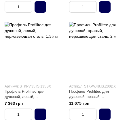
Артикул: STKPV.35.IS.135SX
Артикул: STKPV.48.IS.200DX
Профиль Profilitec для
Профиль Profilitec для
душевой, левый,
душевой, правый,
нержавеющая сталь, 1,35 м
нержавеющая сталь, 2 м
7 363 грн
11 075 грн