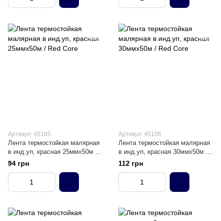
Артикул: 45105
Артикул: 45106
Лента термостойкая малярная
Лента термостойкая малярная
в инд.уп, красная 25ммх50м /
в инд.уп, красная 30ммх50м /
Red Core
Red Core
94 грн
112 грн