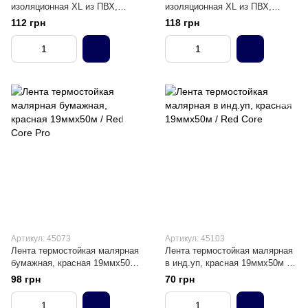
изоляционная XL из ПВХ,
изоляционная XL из ПВХ,
черная 50ммх10м / Volt XL
серая 50ммх10м / Volt XL
112 грн
118 грн
Артикул: 45073
Артикул: 45103
Лента термостойкая малярная
Лента термостойкая малярная
бумажная, красная 19ммх50м /
в инд.уп, красная 19ммх50м /
Red Core Pro
Red Core
98 грн
70 грн