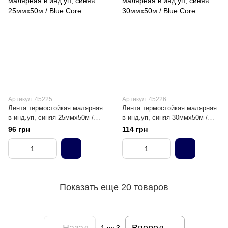
Артикул: 45225
Артикул: 45226
Лента термостойкая малярная
Лента термостойкая малярная
в инд.уп, синяя 25ммх50м /
в инд.уп, синяя 30ммх50м /
Blue Core
Blue Core
96 грн
114 грн
Показать еще 20 товаров
Назад
Вперед