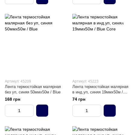
Артикул: 45209
Артикул: 45223
Лента термостойкая малярная
Лента термостойкая малярная
без уп, синяя 50ммх50м / Blue
в инд.уп, синяя 19ммх50м /
Blue Core
168 грн
74 грн