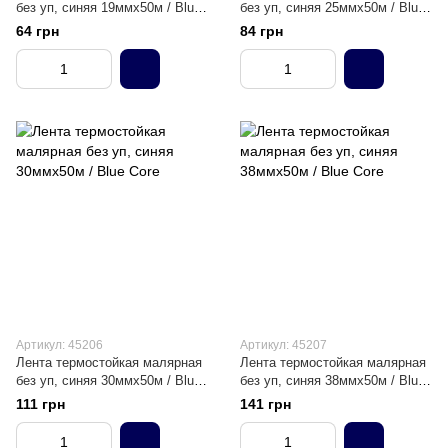
без уп, синяя 19ммх50м / Blue
без уп, синяя 25ммх50м / Blue
Core
Core
64 грн
84 грн
Артикул: 45206
Артикул: 45207
Лента термостойкая малярная
Лента термостойкая малярная
без уп, синяя 30ммх50м / Blue
без уп, синяя 38ммх50м / Blue
Core
Core
111 грн
141 грн