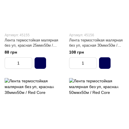
Артикул: 45155
Артикул: 45156
Лента термостойкая малярная
Лента термостойкая малярная
без уп, красная 25ммх50м /
без уп, красная 30ммх50м /
Red Core
Red Core
88 грн
108 грн