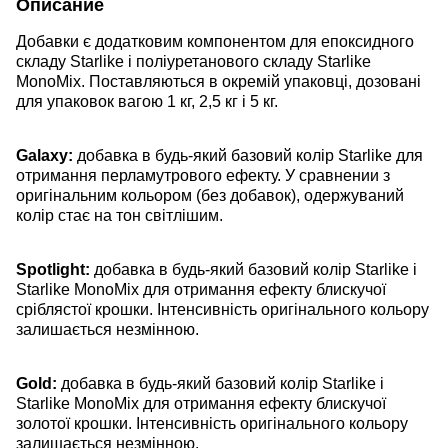
Описание
Добавки є додатковим компонентом для епоксидного
складу Starlike і поліуретанового складу Starlike
MonoMix. Поставляються в окремій упаковці, дозовані
для упаковок вагою 1 кг, 2,5 кг і 5 кг.
Galaxy:
добавка в будь-який базовий колір Starlike для
отримання перламутрового ефекту. У сравнении з
оригінальним кольором (без добавок), одержуваний
колір стає на тон світлішим.
Spotlight:
добавка в будь-який базовий колір Starlike і
Starlike MonoMix для отримання ефекту блискучої
сріблястої крошки. Інтенсивність оригінального кольору
залишається незмінною.
Gold:
добавка в будь-який базовий колір Starlike і
Starlike MonoMix для отримання ефекту блискучої
золотої крошки. Інтенсивність оригінального кольору
залишається незмінною.