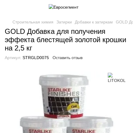
Строительная химия
Затирки
Добавки к затиркам
GOLD До
GOLD Добавка для получения
эффекта блестящей золотой крошки
на 2,5 кг
Артикул:
STRGLD0075
Оставить отзыв