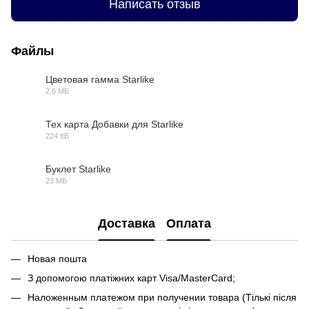
Написать отзыв
Файлы
Цветовая гамма Starlike
2.6 МБ
PDF
Тех карта Добавки для Starlike
224 КБ
PDF
Буклет Starlike
23 МБ
PDF
Доставка
Оплата
Новая пошта
З допомогою платіжних карт Visa/MasterCard;
Наложенным платежом при получении товара (Тількі після