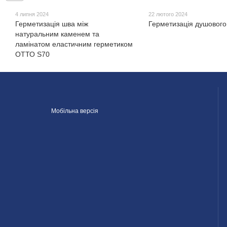
4 липня 2024
22 лютого 2024
Герметизація шва між
Герметизація душового
натуральним каменем та
ламінатом еластичним герметиком
ОТТО S70
Мобільна версія