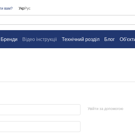
ти вам?
Укр
Рус
Бренди
Відео інструкціі
Технічний розділ
Блог
Об'єкт
а
Контакти
Питання та відповіді
Угода користувача
Увійти за допомогою