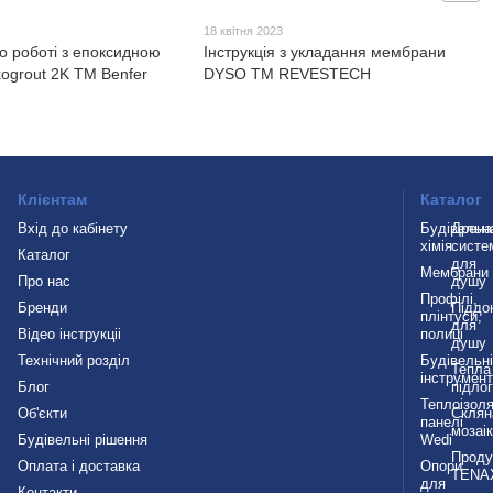
3
18 квітня 2023
по роботі з епоксидною
Інструкція з укладання мембрани
ogrout 2K ТМ Benfer
DYSO TM REVESTECH
Клієнтам
Каталог
Вхід до кабінету
Будівельн
Дрена
хімія
систе
Каталог
для
Мембрани
Про нас
душу
Профілі,
Бренди
Піддо
плінтуси,
для
Відео інструкціі
полиці
душу
Технічний розділ
Будівельн
Тепла
інструмен
Блог
підло
Теплоізоля
Об'єкти
Склян
панелі
мозаі
Будівельні рішення
Wedi
Проду
Оплата і доставка
Опори
TENA
для
Контакти