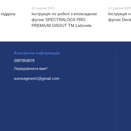
15 серпня 2023
12 серпня 202
 піддону
Інструкція по роботі з епоксидною
Інструкція 
фугою SPECTRALOCK PRO
фугою Deck
PREMIUM GROUT TM Laticrete
Контактна інформація
0997904878
Передзвонити вам?
eurosegment1@gmail.com