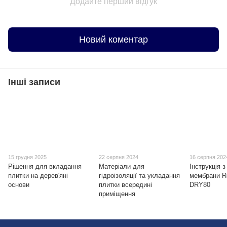
Додайте перший відгук
Новий коментар
Інші записи
15 грудня 2025
22 серпня 2024
16 серпня 202
Рішення для вкладання
Матеріали для
Інструкція 
плитки на дерев'яні
гідроізоляції та укладання
мембрани R
основи
плитки всередині
DRY80
приміщення