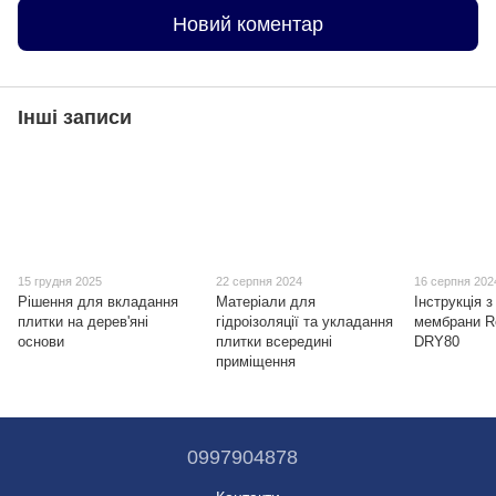
Новий коментар
Інші записи
15 грудня 2025
22 серпня 2024
16 серпня 202
Рішення для вкладання
Матеріали для
Інструкція 
плитки на дерев'яні
гідроізоляції та укладання
мембрани R
основи
плитки всередині
DRY80
приміщення
0997904878