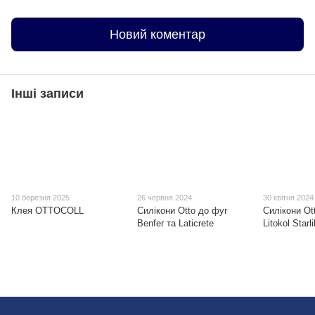
Новий коментар
Інші записи
10 березня 2025
26 червня 2024
30 квітня 2024
Клея OTTOCOLL
Силікони Otto до фуг
Силікони Ot
Benfer та Laticrete
Litokol Star