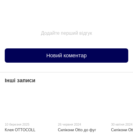
Додайте перший відгук
Новий коментар
Інші записи
10 березня 2025
26 червня 2024
30 квітня 2024
Клея OTTOCOLL
Силікони Otto до фуг
Силікони Ot