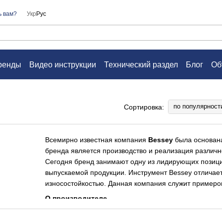
ь вам?
Укр
Рус
ренды
Видео инструкции
Технический раздел
Блог
Об
а
Контакты
Вопросы и ответы
Пользовательское согл
по популярност
Сортировка:
Всемирно известная компания
Bessey
была основана
бренда является производство и реализация различн
Сегодня бренд занимают одну из лидирующих позици
выпускаемой продукции. Инструмент Bessey отличает
износостойкостью. Данная компания служит примером
О производителе
История компании началась более 130 лет назад, ко