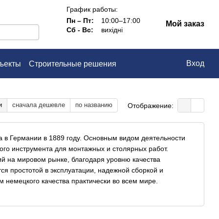
График работы:
Пн – Пт:
10:00–17:00
Мой заказ
Сб - Вс:
вихідні
Вход
ъекты
Строительные решения
ашение
и
сначала дешевле
по названию
Отображение:
 в Германии в 1889 году. Основным видом деятельности
ого инструмента для монтажных и столярных работ.
й на мировом рынке, благодаря уровню качества
ся простотой в эксплуатации, надежной сборкой и
 немецкого качества практически во всем мире.
гда была создана небольшая организация по переработке