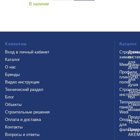
В наличии
Клиентам
Каталог
Вход в личный кабинет
Строитель
Дрен
химия
систе
Каталог
для
Мембраны
О нас
душа
Профили,
Бренды
Подд
плинтусы,
для
Видео инструкции
полки
душа
Технический раздел
Строитель
Теплы
инструмен
Блог
пол
Теплоизол
Объекты
Стекл
панели
мозаи
Строительные решения
Wedi
Проду
Оплата и доставка
Опоры
TENA
для
Контакты
фальшпол
Проду
Вопросы и ответы
AKEM