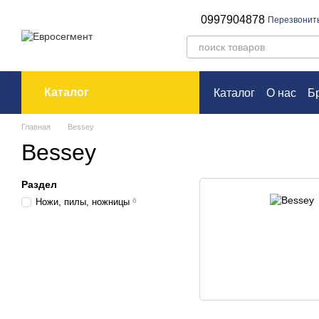
Перейти к основному контенту
0997904878
Перезвонит
Каталог
Каталог
О нас
Б
Оплата и доставк
Главная
Bessey
Bessey
Раздел
Ножи, пилы, ножницы
6