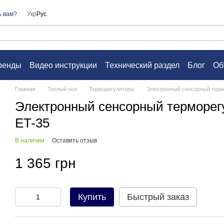
ь вам?
Укр
Рус
ренды
Видео инструкции
Технический раздел
Блог
Об
а
Контакты
Вопросы и ответы
Пользовательское согл
Главная
Теплый пол
Терморегуляторы
Электронный сенсорный терм
Электронный сенсорный терморе
ET-35
В наличии
Оставить отзыв
1 365 грн
Купить
Быстрый заказ