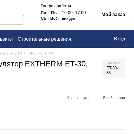
График работы:
Пн – Пт:
10:00–17:00
Мой заказ
Сб - Вс:
вихідні
Вход
ъекты
Строительные решения
ашение
орегулятор EXTHERM ET-30, ET-35
гулятор EXTHERM ET-30,
Артикул
ET-30-
35
К сравнению
В избранное