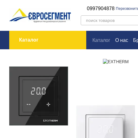
Перейти к основному контенту
0997904878
Перезвонит
Каталог
Каталог
О нас
Б
Оплата и доставк