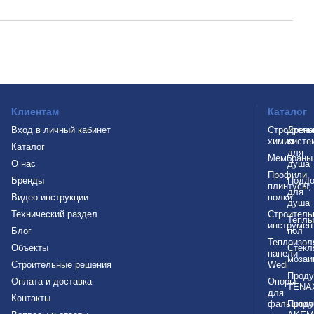
Клиентам
Каталог
Вход в личный кабинет
Строитель
Дрен
химия
систе
Каталог
для
Мембраны
О нас
душа
Профили,
Бренды
Подд
плинтусы,
для
Видео инструкции
полки
душа
Технический раздел
Строитель
Теплы
инструмен
Блог
пол
Теплоизол
Объекты
Стекл
панели
мозаи
Строительные решения
Wedi
Проду
Оплата и доставка
Опоры
TENA
для
Контакты
фальшпол
Проду