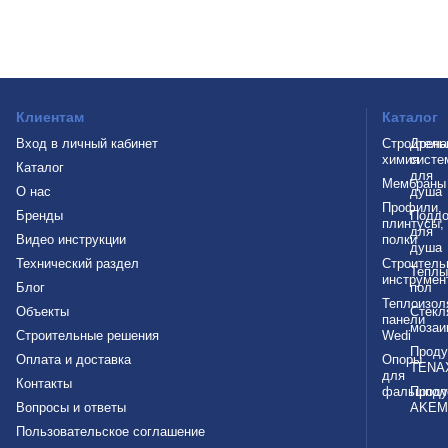
Клиентам
Каталог
Вход в личный кабинет
Строитель
Дрен
химия
систе
Каталог
для
Мембраны
О нас
душа
Профили,
Бренды
Подд
плинтусы,
для
Видео инструкции
полки
душа
Технический раздел
Строитель
Теплы
инструмен
Блог
пол
Теплоизол
Объекты
Стекл
панели
мозаи
Строительные решения
Wedi
Проду
Оплата и доставка
Опоры
TENA
для
Контакты
фальшпол
Проду
Вопросы и ответы
AKEM
Пользовательское соглашение