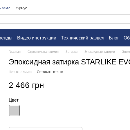
ь вам?
Укр
Рус
ренды
Видео инструкции
Технический раздел
Блог
Об
а
Контакты
Вопросы и ответы
Пользовательское согл
Главная
Строительная химия
Затирки
Эпоксидные затирки
Эпок
Эпоксидная затирка STARLIKE 
Нет в наличии
Оставить отзыв
2 466 грн
Цвет