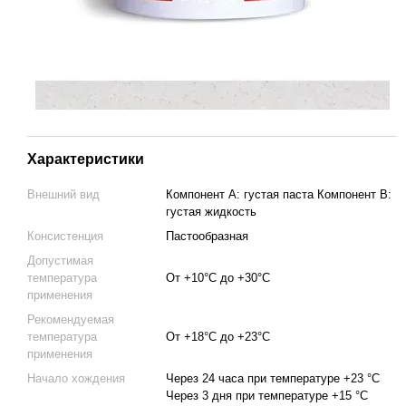
Характеристики
Внешний вид
Компонент А: густая паста Компонент В:
густая жидкость
Консистенция
Пастообразная
Допустимая
температура
От +10°C до +30°C
применения
Рекомендуемая
температура
От +18°C до +23°C
применения
Начало хождения
Через 24 часа при температуре +23 °C
Через 3 дня при температуре +15 °C