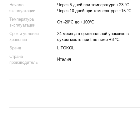
Начало
Через 5 дней при температуре +23 °C
эксплуатации
Через 10 дней при температуре +15 °C
Температура
От -20°C до +100°C
эксплуатации
Срок и условия
24 месяца в оригинальной упаковке в
хранения
сухом месте при t не ниже +8 °C
Бренд
LITOKOL
Страна
Италия
производитель