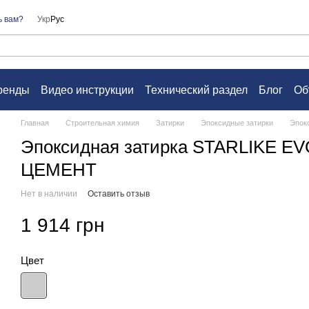
ь вам?
Укр
Рус
ренды
Видео инструкции
Технический раздел
Блог
Об
а
Контакты
Вопросы и ответы
Пользовательское согл
Главная
Строительная химия
Затирки
Эпоксидные затирки
Эпок
Эпоксидная затирка STARLIKE E
ЦЕМЕНТ
Нет в наличии
Оставить отзыв
1 914 грн
Цвет