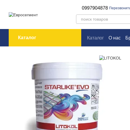
Перейти к основному контенту
0997904878
Перезвонит
Каталог
Каталог
О нас
Б
Оплата и доставк