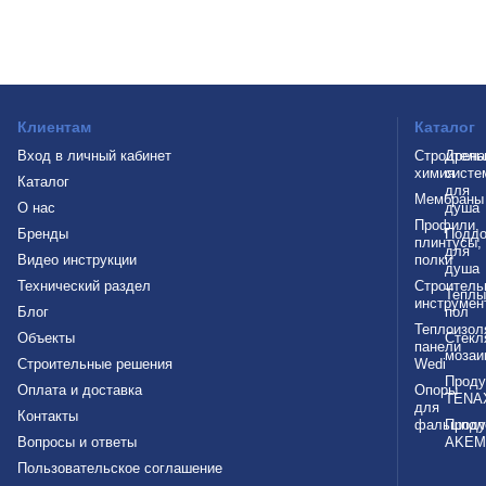
Клиентам
Каталог
Вход в личный кабинет
Строитель
Дрен
химия
систе
Каталог
для
Мембраны
О нас
душа
Профили,
Бренды
Подд
плинтусы,
для
Видео инструкции
полки
душа
Технический раздел
Строитель
Теплы
инструмен
Блог
пол
Теплоизол
Объекты
Стекл
панели
мозаи
Строительные решения
Wedi
Проду
Оплата и доставка
Опоры
TENA
для
Контакты
фальшпол
Проду
Вопросы и ответы
AKEM
Пользовательское соглашение