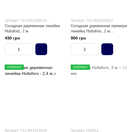
Артикул: 7317841000018
Артикул: 7317841018013
Складная деревянная линейка
Складная деревянная премиум
Hultafors, 2 м
линейка Hultafors, 2 м
(разметка снизу)
430 грн
900 грн
НОВИНКА
НОВИНКА
Артикул: 7317841003019
Артикул: H92011