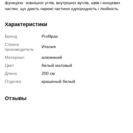
функцією: зовнішніх углів, внутрішніх вуглів, швів і концевих
частин, що дають окремі частини однородність і лінійність.
Характеристики
Бренд
Profilpas
Страна
Италия
производитель
Материал
алюминий
Цвет
белый матовый
Длина
200 см
Отделка
крашеный белый
Отзывы