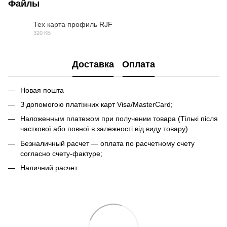
Файлы
Тех карта профиль RJF
320 КБ
PDF
Доставка
Оплата
Новая пошта
З допомогою платіжних карт Visa/MasterCard;
Наложенным платежом при получении товара (Тількі після
часткової або повної в залежності від виду товару)
Безналичный расчет — оплата по расчетному счету
согласно счету-фактуре;
Наличний расчет.