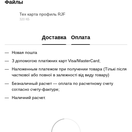
Файлы
Тех карта профиль RJF
320 КБ
PDF
Доставка
Оплата
Новая пошта
З допомогою платіжних карт Visa/MasterCard;
Наложенным платежом при получении товара (Тількі після
часткової або повної в залежності від виду товару)
Безналичный расчет — оплата по расчетному счету
согласно счету-фактуре;
Наличний расчет.