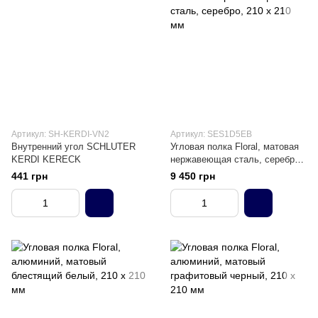
Артикул: SH-KERDI-VN2
Артикул: SES1D5EB
Внутренний угол SCHLUTER
Угловая полка Floral, матовая
KERDI KERECK
нержавеющая сталь, серебро,
210 х 210 мм
441 грн
9 450 грн