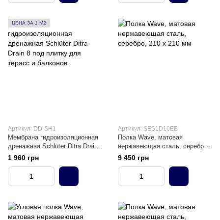
ЦЕНА ЗА 1 М2
Артикул: DD-SH1
Артикул: SES1D10EB
Мембрана гидроизоляционная
Полка Wave, матовая
дренажная Schlüter Ditra Drain
нержавеющая сталь, серебро,
8 под плитку для терасс и
210 х 210 мм
1 960 грн
9 450 грн
балконов