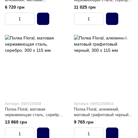
графитовый черный, 210 х 210
154 х 295 мм
6 720 грн
11 025 грн
мм
Артикул: SWS1D5EB
Артикул: SWS1D5MGS
Полка Floral, матовая
Полка Floral, алюминий,
нержавеющая сталь, серебро,
матовый графитовый черный,
300 х 115 мм
300 х 115 мм
13 860 грн
9 765 грн