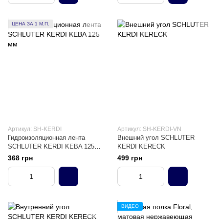
ЦЕНА ЗА 1 М.П.
Артикул: SH-KERDI
Артикул: SH-KERDI-VN
Гидроизоляционная лента
Внешний угол SCHLUTER
SCHLUTER KERDI KEBA 125
KERDI KERECK
мм
368 грн
499 грн
ВИДЕО