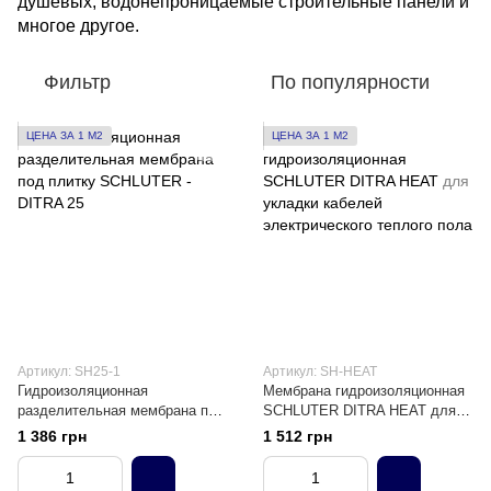
душевых, водонепроницаемые строительные панели и
многое другое.
Фильтр
По популярности
ЦЕНА ЗА 1 М2
ЦЕНА ЗА 1 М2
Артикул: SH25-1
Артикул: SH-HEAT
Гидроизоляционная
Мембрана гидроизоляционная
разделительная мембрана под
SCHLUTER DITRA HEAT для
плитку SCHLUTER - DITRA 25
укладки кабелей
1 386 грн
1 512 грн
электрического теплого пола