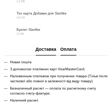
2.6 МБ
PDF
Тех карта Добавки для Starlike
224 КБ
PDF
Буклет Starlike
23 МБ
PDF
Доставка
Оплата
Новая пошта
З допомогою платіжних карт Visa/MasterCard;
Наложенным платежом при получении товара (Тількі після
часткової або повної в залежності від виду товару)
Безналичный расчет — оплата по расчетному счету
согласно счету-фактуре;
Наличний расчет.