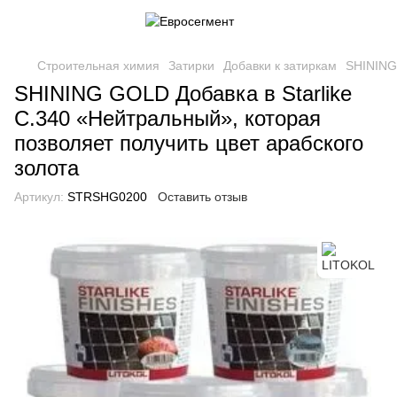
Строительная химия
Затирки
Добавки к затиркам
SHINING 
SHINING GOLD Добавка в Starlike
С.340 «Нейтральный», которая
позволяет получить цвет арабского
золота
Артикул:
STRSHG0200
Оставить отзыв