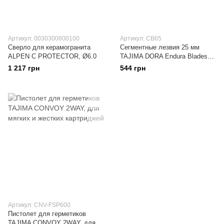
Артикул: 0030300600100
Артикул: CB65
Сверло для керамогранита
Сегментные лезвия 25 мм
ALPEN C PROTECTOR, Ø6.0
TAJIMA DORA Endura Blades
CB65
1 217 грн
544 грн
Артикул: CNV-FSP600
Пистолет для герметиков
TAJIMA CONVOY 2WAY, для