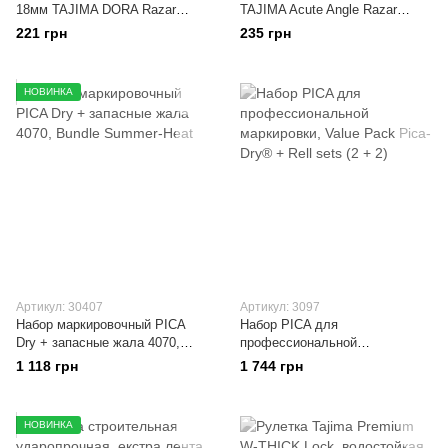
18мм TAJIMA DORA Razar
TAJIMA Acute Angle Razar
Black Blades, 10 шт.
Black Blades угол наклона 30°,
221 грн
235 грн
10 шт.
НОВИНКА
Артикул: 30407
Артикул: 3097
Набор маркировочный PICA
Набор PICA для
Dry + запасные жала 4070,
профессиональной
Bundle Summer-Heat
маркировки, Value Pack Pica-
1 118 грн
1 744 грн
Dry® + Rell sets (2 + 2)
НОВИНКА