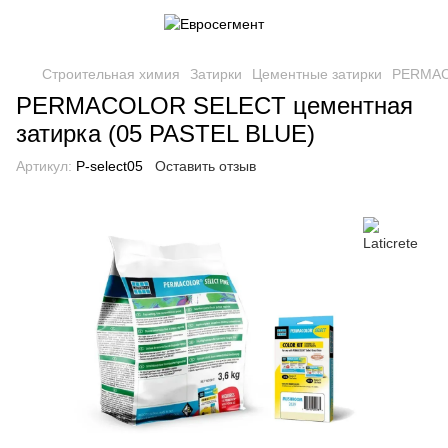
Строительная химия
Затирки
Цементные затирки
PERMACO
PERMACOLOR SELECT цементная
затирка (05 PASTEL BLUE)
Артикул:
P-select05
Оставить отзыв