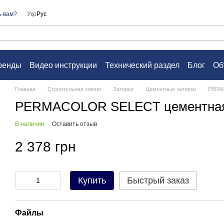
ь вам?
Укр
Рус
ренды
Видео инструкции
Технический раздел
Блог
Об
а
Контакты
Вопросы и ответы
Пользовательское согл
Главная
Строительная химия
Затирки
Цементные затирки
PERMA
PERMACOLOR SELECT цементная 
В наличии
Оставить отзыв
2 378 грн
Купить
Быстрый заказ
Файлы