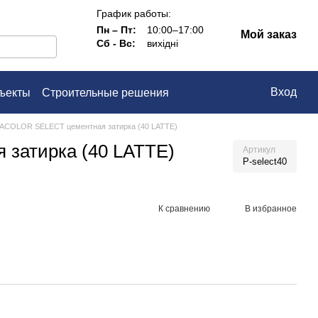
График работы:
Пн – Пт:
10:00–17:00
Мой заказ
Сб - Вс:
вихідні
Вход
ъекты
Строительные решения
ашение
COLOR SELECT цементная затирка (40 LATTE)
затирка (40 LATTE)
Артикул
P-select40
К сравнению
В избранное