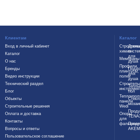
Клиентам
Каталог
Вход в личный кабинет
Строитель
Дрен
химия
систе
Каталог
для
Мембраны
О нас
душа
Профили,
Бренды
Подд
плинтусы,
для
Видео инструкции
полки
душа
Технический раздел
Строитель
Теплы
инструмен
Блог
пол
Теплоизол
Объекты
Стекл
панели
мозаи
Строительные решения
Wedi
Проду
Оплата и доставка
Опоры
TENA
для
Контакты
фальшпол
Проду
Вопросы и ответы
AKEM
Пользовательское соглашение