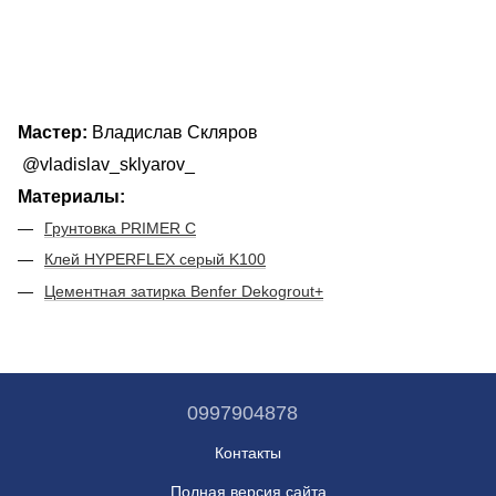
Мастер:
Владислав Скляров
@vladislav_sklyarov_
Материалы:
Грунтовка PRIMER C
Клей HYPERFLEX серый K100
Цементная затирка Benfer Dekogrout+
0997904878
Контакты
Полная версия сайта