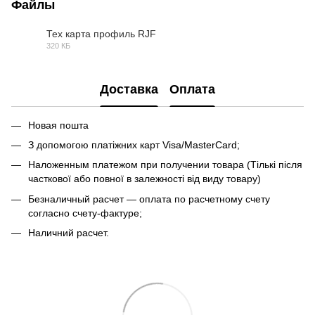
Файлы
Тех карта профиль RJF
320 КБ
PDF
Доставка
Оплата
Новая пошта
З допомогою платіжних карт Visa/MasterCard;
Наложенным платежом при получении товара (Тількі після
часткової або повної в залежності від виду товару)
Безналичный расчет — оплата по расчетному счету
согласно счету-фактуре;
Наличний расчет.